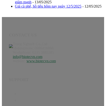
giảm mạnh
- 13/05/2025
Giá cà phê, hồ tiêu hôm nay ngày 12/5/2025
- 12/05/2025
CONTACT US
Trong Nghia® Co,.Ltd
Mobilephone: 0986416868
Workphone: 0235 3885285
info@biotecvn.com
Website:
www.biotecvn.com
SUPPORT
Home
Product