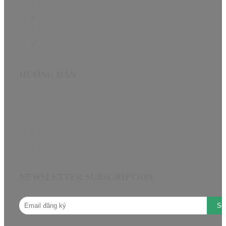
Hướng dẫn
Tin Tức
About
Contact
HƯỚNG DẪN
Chính sách bảo hành EN
Chính sách đại lý
Câu hỏi thường gặp
Hướng dẫn mua hàng
NEWSLETTER SUBSCRIPTION