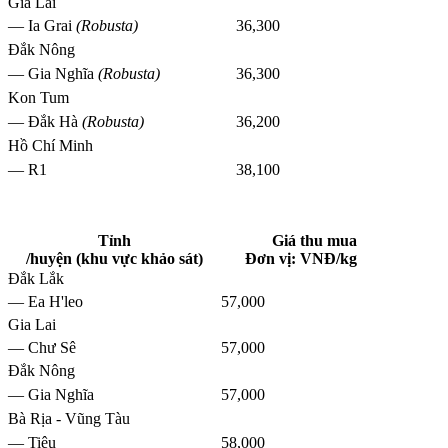
Gia Lai
— Ia Grai
(Robusta)
36,300
Đắk Nông
— Gia Nghĩa
(Robusta)
36,300
Kon Tum
— Đắk Hà
(Robusta)
36,200
Hồ Chí Minh
— R1
38,100
Tỉnh
Giá thu mua
/huyện (khu vực khảo sát)
Đơn vị: VNĐ/kg
Đắk Lắk
— Ea H'leo
57,000
Gia Lai
— Chư Sê
57,000
Đắk Nông
— Gia Nghĩa
57,000
Bà Rịa - Vũng Tàu
— Tiêu
58,000