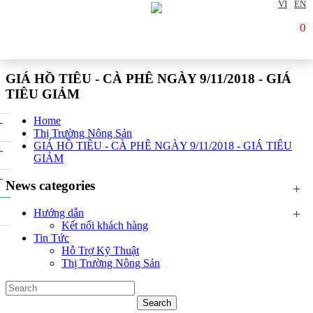
VI
EN
0
GIÁ HỒ TIÊU - CÀ PHÊ NGÀY 9/11/2018 - GIÁ
TIÊU GIẢM
Home
+
Thị Trường Nông Sản
GIÁ HỒ TIÊU - CÀ PHÊ NGÀY 9/11/2018 - GIÁ TIÊU
+
GIẢM
+
News categories
+
+
Hướng dẫn
Kết nối khách hàng
Tin Tức
Hỗ Trợ Kỹ Thuật
Thị Trường Nông Sản