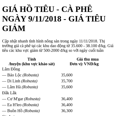
GIÁ HỒ TIÊU - CÀ PHÊ
NGÀY 9/11/2018 - GIÁ TIÊU
GIẢM
Cập nhật nhanh tình hình nông sản trong ngày 11/11/2018. Thị
trường giá cà phê tại các khu dao động từ 35.600 - 38.100 đ/kg. Giá
tiêu các khu vực giảm từ 500-2000 đ/kg so với ngày cuối tuần
Tỉnh
Giá thu mua
/huyện (khu vực khảo sát)
Đơn vị: VNĐ/kg
Lâm Đồng
— Bảo Lộc
(Robusta)
35,600
— Di Linh
(Robusta)
35,700
— Lâm Hà
(Robusta)
35,600
Đắk Lắk
— Cư M'gar
(Robusta)
36,400
— Ea H'leo
(Robusta)
36,400
— Buôn Hồ
(Robusta)
36,300