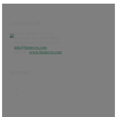
CONTACT US
Trong Nghia® Co,.Ltd
Mobilephone: 0986416868
Workphone: 0235 3885285
info@biotecvn.com
Website:
www.biotecvn.com
SUPPORT
Home
Product
Hướng dẫn
Tin Tức