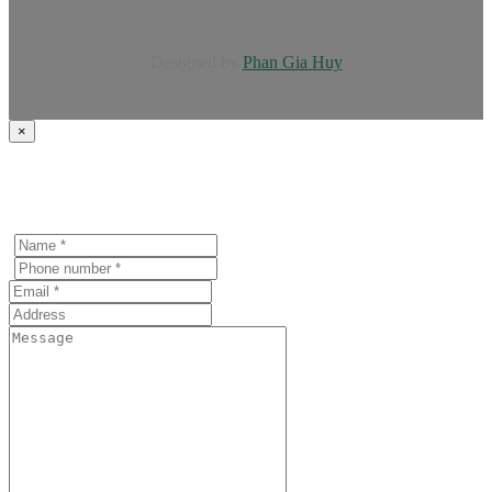
Designed by
Phan Gia Huy
×