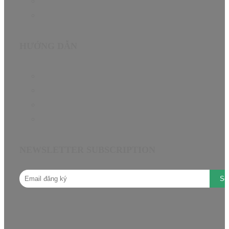
About
Contact
HƯỚNG DẪN
Chính sách bảo hành EN
Chính sách đại lý
Câu hỏi thường gặp
Hướng dẫn mua hàng
NEWSLETTER SUBSCRIPTION