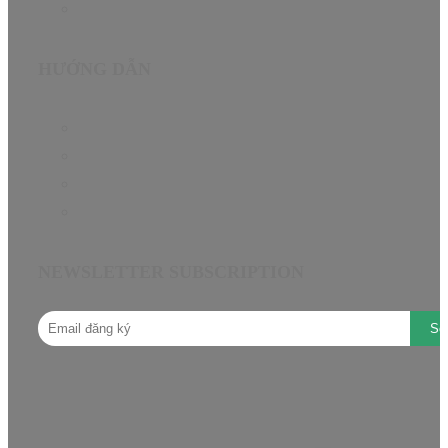
Contact
HƯỚNG DẪN
Chính sách bảo hành EN
Chính sách đại lý
Câu hỏi thường gặp
Hướng dẫn mua hàng
NEWSLETTER SUBSCRIPTION