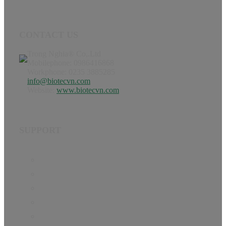
CONTACT US
Trong Nghia® Co,.Ltd
Mobilephone: 0986416868
Workphone: 0235 3885285
info@biotecvn.com
Website:
www.biotecvn.com
SUPPORT
Home
Product
Hướng dẫn
Tin Tức
About