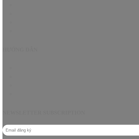
Hướng dẫn
Tin Tức
About
Contact
HƯỚNG DẪN
Chính sách bảo hành EN
Chính sách đại lý
Câu hỏi thường gặp
Hướng dẫn mua hàng
NEWSLETTER SUBSCRIPTION