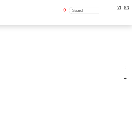
VI
EN
0
+
+