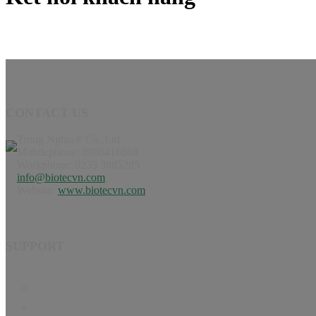
CONTACT US
Trong Nghia® Co,.Ltd
Mobilephone: 0986416868
Workphone: 0235 3885285
info@biotecvn.com
Website:
www.biotecvn.com
SUPPORT
Home
Product