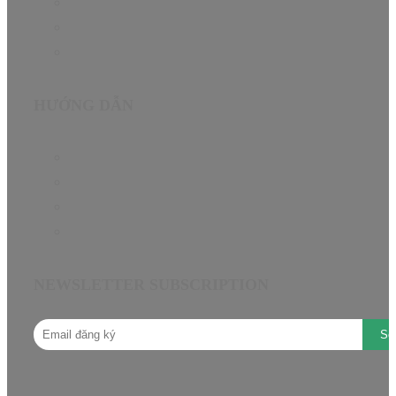
Tin Tức
About
Contact
HƯỚNG DẪN
Chính sách bảo hành EN
Chính sách đại lý
Câu hỏi thường gặp
Hướng dẫn mua hàng
NEWSLETTER SUBSCRIPTION