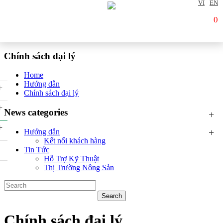
VI
EN
0
Chính sách đại lý
Home
Hướng dẫn
+
Chính sách đại lý
+
News categories
+
+
+
Hướng dẫn
Kết nối khách hàng
Tin Tức
Hỗ Trợ Kỹ Thuật
Thị Trường Nông Sản
Chính sách đại lý