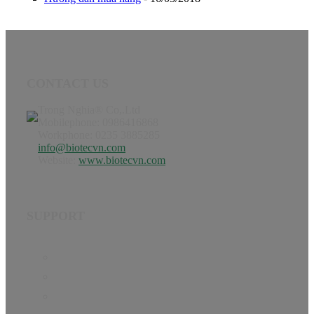
CONTACT US
Trong Nghia® Co,.Ltd
Mobilephone: 0986416868
Workphone: 0235 3885285
info@biotecvn.com
Website:
www.biotecvn.com
SUPPORT
Home
Product
Hướng dẫn