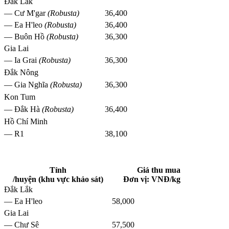
Đắk Lắk
— Cư M'gar
(Robusta)
36,400
— Ea H'leo
(Robusta)
36,400
— Buôn Hồ
(Robusta)
36,300
Gia Lai
— Ia Grai
(Robusta)
36,300
Đắk Nông
— Gia Nghĩa
(Robusta)
36,300
Kon Tum
— Đắk Hà
(Robusta)
36,400
Hồ Chí Minh
— R1
38,100
Tỉnh
Giá thu mua
/huyện (khu vực khảo sát)
Đơn vị: VNĐ/kg
Đắk Lắk
— Ea H'leo
58,000
Gia Lai
— Chư Sê
57,500