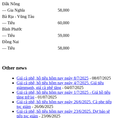
Đắk Nông
— Gia Nghĩa
58,000
Bà Rịa - Vũng Tàu
— Tiêu
60,000
Bình Phước
— Tiêu
59,000
Đồng Nai
— Tiêu
58,000
Other news
Giá cà phê, hồ tiêu hôm nay ngày 8/7/2025
- 08/07/2025
Giá cà phê, hồ tiêu hôm nay ngày 4/7/2025. Giá tiêu
giảmmạnh, giá cà phê tăng
- 04/07/2025
Giá cà phê, hồ tiêu hôm nay ngày 1/7/2025 - Giá hồ tiêu
tăng trở lại
- 01/07/2025
Giá cà phê, hồ tiêu hôm nay ngày 26/6/2025. Cà phe tiếp
tục giảm
- 26/06/2025
Giá cà phê, hồ tiêu hôm nay ngày 23/6/2025. Dự báo sẽ
tiếp tục giảm
- 23/06/2025