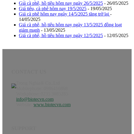
Giá cà phê, hồ tiêu hôm nay ngày 26/5/2025
- 26/05/2025
Giá tiêu, cà phê hôm nay 19/5/2025
- 19/05/2025
Giá cà phê hôm nay ngày 14/5/2025 tăng trờ lại
-
14/05/2025
Giá cà phê, hồ tiêu hôm nay ngày 13/5/2025 đồng loạt
giảm mạnh
- 13/05/2025
Giá cà phê, hồ tiêu hôm nay ngày 12/5/2025
- 12/05/2025
CONTACT US
Trong Nghia® Co,.Ltd
Mobilephone: 0986416868
Workphone: 0235 3885285
info@biotecvn.com
Website:
www.biotecvn.com
SUPPORT