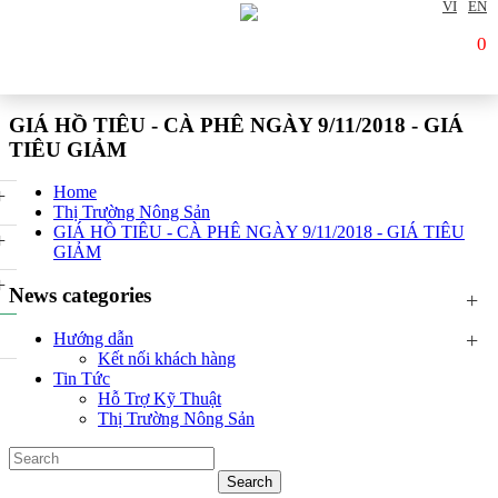
VI
EN
0
GIÁ HỒ TIÊU - CÀ PHÊ NGÀY 9/11/2018 - GIÁ
TIÊU GIẢM
Home
+
Thị Trường Nông Sản
GIÁ HỒ TIÊU - CÀ PHÊ NGÀY 9/11/2018 - GIÁ TIÊU
+
GIẢM
+
News categories
+
+
Hướng dẫn
Kết nối khách hàng
Tin Tức
Hỗ Trợ Kỹ Thuật
Thị Trường Nông Sản