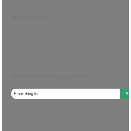
Contact
HƯỚNG DẪN
Chính sách bảo hành EN
Chính sách đại lý
Câu hỏi thường gặp
Hướng dẫn mua hàng
NEWSLETTER SUBSCRIPTION