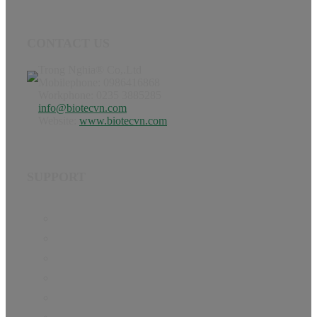
CONTACT US
Trong Nghia® Co,.Ltd
Mobilephone: 0986416868
Workphone: 0235 3885285
info@biotecvn.com
Website:
www.biotecvn.com
SUPPORT
Home
Product
Hướng dẫn
Tin Tức
About