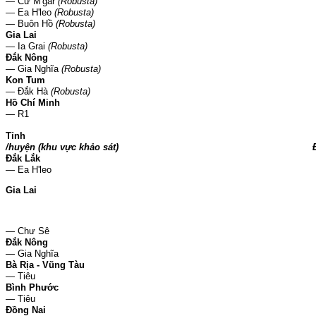
— Cư M'gar
(Robusta)
— Ea H'leo
(Robusta)
— Buôn Hồ
(Robusta)
Gia Lai
— Ia Grai
(Robusta)
Đắk Nông
— Gia Nghĩa
(Robusta)
Kon Tum
— Đắk Hà
(Robusta)
Hồ Chí Minh
— R1
Tỉnh
/huyện (khu vực khảo sát)
Đắk Lắk
— Ea H'leo
Gia Lai
— Chư Sê
Đắk Nông
— Gia Nghĩa
Bà Rịa - Vũng Tàu
— Tiêu
Bình Phước
— Tiêu
Đồng Nai