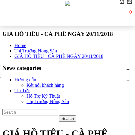
VI
EN
0
GIÁ HỒ TIÊU - CÀ PHÊ NGÀY 20/11/2018
Home
Thị Trường Nông Sản
+
GIÁ HỒ TIÊU - CÀ PHÊ NGÀY 20/11/2018
+
News categories
+
+
+
Hướng dẫn
Kết nối khách hàng
Tin Tức
Hỗ Trợ Kỹ Thuật
Thị Trường Nông Sản
GIÁ HỒ TIÊU - CÀ PHÊ