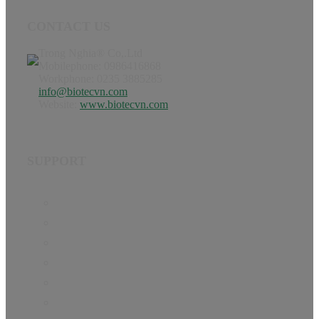
CONTACT US
Trong Nghia® Co,.Ltd
Mobilephone: 0986416868
Workphone: 0235 3885285
info@biotecvn.com
Website:
www.biotecvn.com
SUPPORT
Home
Product
Hướng dẫn
Tin Tức
About
Contact