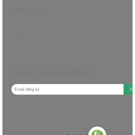
HƯỚNG DẪN
Chính sách bảo hành EN
Chính sách đại lý
Câu hỏi thường gặp
Hướng dẫn mua hàng
NEWSLETTER SUBSCRIPTION