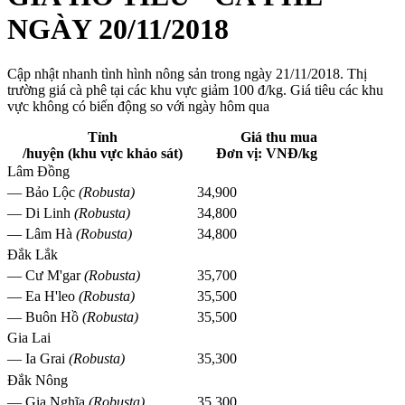
NGÀY 20/11/2018
Cập nhật nhanh tình hình nông sản trong ngày 21/11/2018. Thị
trường giá cà phê tại các khu vực giảm 100 đ/kg. Giá tiêu các khu
vực không có biến động so với ngày hôm qua
Tỉnh
Giá thu mua
/huyện (khu vực khảo sát)
Đơn vị: VNĐ/kg
Lâm Đồng
— Bảo Lộc
(Robusta)
34,900
— Di Linh
(Robusta)
34,800
— Lâm Hà
(Robusta)
34,800
Đắk Lắk
— Cư M'gar
(Robusta)
35,700
— Ea H'leo
(Robusta)
35,500
— Buôn Hồ
(Robusta)
35,500
Gia Lai
— Ia Grai
(Robusta)
35,300
Đắk Nông
— Gia Nghĩa
(Robusta)
35,300