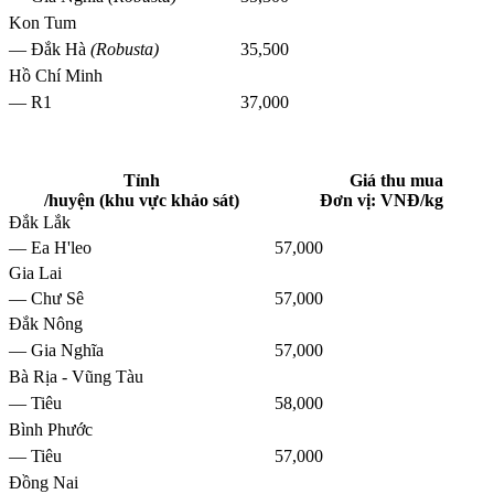
Kon Tum
— Đắk Hà
(Robusta)
35,500
Hồ Chí Minh
— R1
37,000
Tỉnh
Giá thu mua
/huyện (khu vực khảo sát)
Đơn vị: VNĐ/kg
Đắk Lắk
— Ea H'leo
57,000
Gia Lai
— Chư Sê
57,000
Đắk Nông
— Gia Nghĩa
57,000
Bà Rịa - Vũng Tàu
— Tiêu
58,000
Bình Phước
— Tiêu
57,000
Đồng Nai