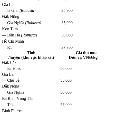
Gia Lai
— Ia Grai
(Robusta)
35,900
Đắk Nông
— Gia Nghĩa
(Robusta)
35,900
Kon Tum
— Đắk Hà
(Robusta)
36,000
Hồ Chí Minh
— R1
37,800
Tỉnh
Giá thu mua
/huyện (khu vực khảo sát)
Đơn vị: VNĐ/kg
Đắk Lắk
— Ea H'leo
56,000
Gia Lai
— Chư Sê
55,000
Đắk Nông
— Gia Nghĩa
56,000
Bà Rịa - Vũng Tàu
— Tiêu
57,000
Bình Phước