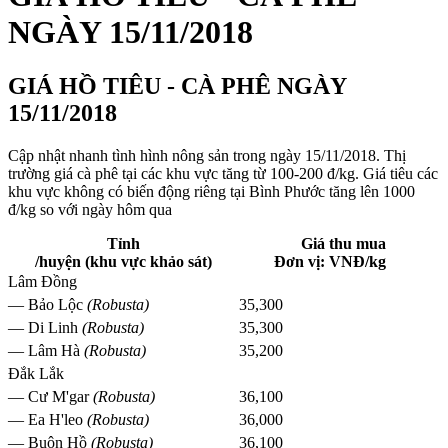
NGÀY 15/11/2018
GIÁ HỒ TIÊU - CÀ PHÊ NGÀY
15/11/2018
Cập nhật nhanh tình hình nông sản trong ngày 15/11/2018. Thị
trường giá cà phê tại các khu vực tăng từ 100-200 đ/kg. Giá tiêu các
khu vực không có biến động riêng tại Bình Phước tăng lên 1000
đ/kg so với ngày hôm qua
Tỉnh
Giá thu mua
/huyện (khu vực khảo sát)
Đơn vị: VNĐ/kg
Lâm Đồng
— Bảo Lộc
(Robusta)
35,300
— Di Linh
(Robusta)
35,300
— Lâm Hà
(Robusta)
35,200
Đắk Lắk
— Cư M'gar
(Robusta)
36,100
— Ea H'leo
(Robusta)
36,000
— Buôn Hồ
(Robusta)
36,100