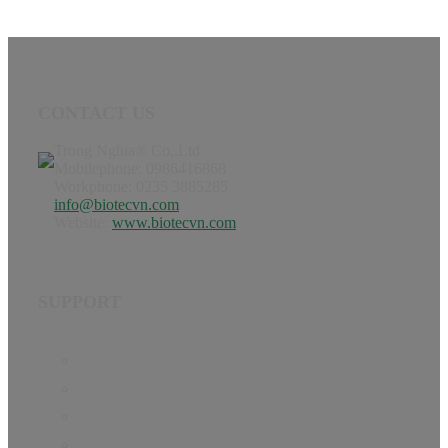
CONTACT US
Trong Nghia® Co,.Ltd
Mobilephone: 0986416868
Workphone: 0235 3885285
info@biotecvn.com
Website:
www.biotecvn.com
SUPPORT
Home
Product
Hướng dẫn
Tin Tức