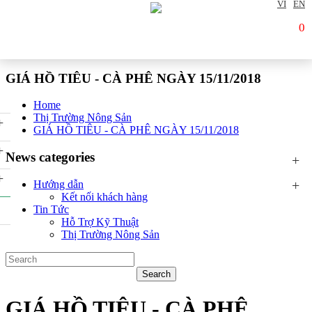
VI
EN
0
GIÁ HỒ TIÊU - CÀ PHÊ NGÀY 15/11/2018
Home
Thị Trường Nông Sản
+
GIÁ HỒ TIÊU - CÀ PHÊ NGÀY 15/11/2018
+
News categories
+
+
+
Hướng dẫn
Kết nối khách hàng
Tin Tức
Hỗ Trợ Kỹ Thuật
Thị Trường Nông Sản
GIÁ HỒ TIÊU - CÀ PHÊ