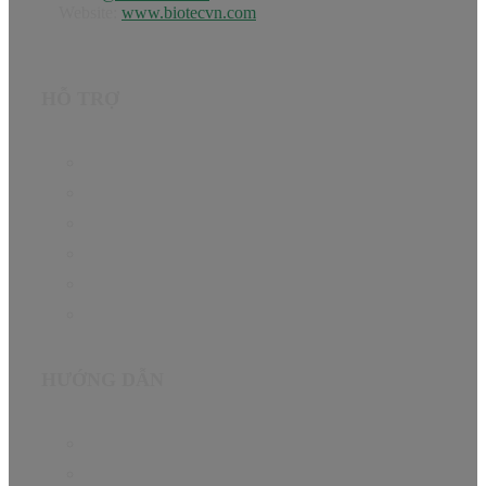
Website:
www.biotecvn.com
HỖ TRỢ
Trang chủ
Sản phẩm
Hướng dẫn
Tin Tức
Giới thiệu
Liên hệ
HƯỚNG DẪN
Chính sách bảo hành
Chính sách đại lý