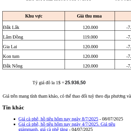
Khu vực
Giá thu mua
Đắk Lắk
120.000
-7
Lâm Đồng
119.000
-7
Gia Lai
120.000
-7
Kon tum
120.000
-7
Đắk Nông
120.000
-7
Tỷ giá đô la 1$ =
25.936,50
Giá trên mang tính tham khảo, có thể thao đổi tuỳ theo địa phương và
Tin khác
Giá cà phê, hồ tiêu hôm nay ngày 8/7/2025
- 08/07/2025
Giá cà phê, hồ tiêu hôm nay ngày 4/7/2025. Giá tiêu
giảmmạnh, giá cà phê tăng
- 04/07/2025