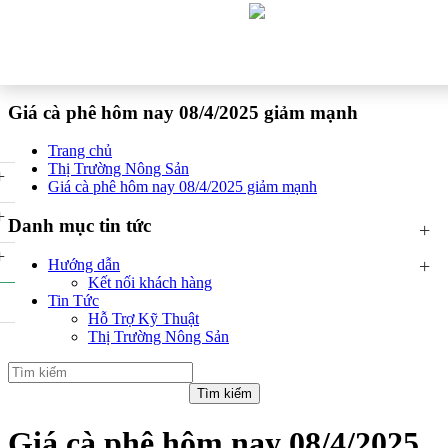
Giá cà phê hôm nay 08/4/2025 giảm mạnh
Trang chủ
Thị Trường Nông Sản
+
Giá cà phê hôm nay 08/4/2025 giảm mạnh
+
Danh mục tin tức
+
+
+
Hướng dẫn
Kết nối khách hàng
Tin Tức
Hỗ Trợ Kỹ Thuật
Thị Trường Nông Sản
Giá cà phê hôm nay 08/4/2025