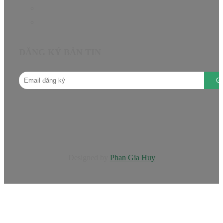
Câu hỏi thường gặp
Hướng dẫn mua hàng
ĐĂNG KÝ BẢN TIN
Designed by
Phan Gia Huy