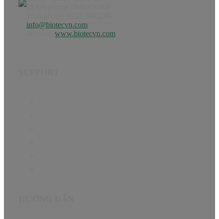
Mobilephone: 0986416868
Workphone: 0235 3885285
info@biotecvn.com
Website:
www.biotecvn.com
SUPPORT
Home
Product
Hướng dẫn
Tin Tức
About
Contact
HƯỚNG DẪN