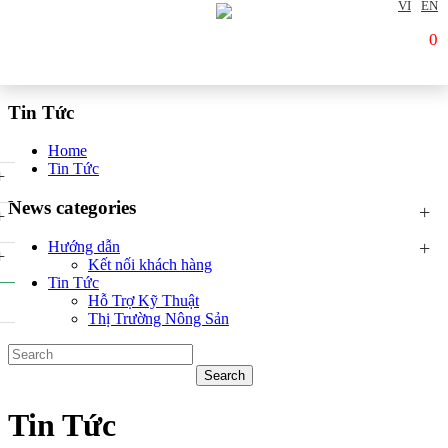
VI
EN
0
Tin Tức
Home
Tin Tức
+
News categories
+
+
+
Hướng dẫn
+
Kết nối khách hàng
Tin Tức
Hỗ Trợ Kỹ Thuật
Thị Trường Nông Sản
Tin Tức