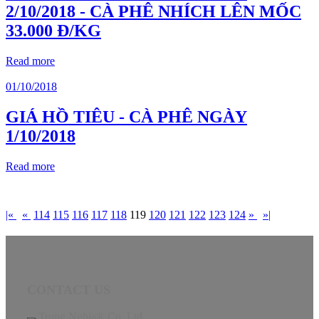
2/10/2018 - CÀ PHÊ NHÍCH LÊN MỐC
33.000 Đ/KG
Read more
01/10/2018
GIÁ HỒ TIÊU - CÀ PHÊ NGÀY
1/10/2018
Read more
|«
«
114
115
116
117
118
119
120
121
122
123
124
»
»|
CONTACT US
Trong Nghia® Co,.Ltd