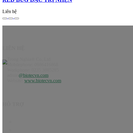
Liên hệ
LIÊN HỆ
Trong Nghia® Co,.Ltd
Mobilephone: 0986416868
Workphone: 0235 3885285
admin
@biotecvn.com
Website:
www.biotecvn.com
HỖ TRỢ
Trang chủ
Sản phẩm