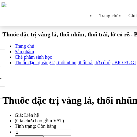
Trang chủ
Giới
Thuốc đặc trị vàng lá, thối nhũn, thối trái, lở cổ rễ,
Trang chủ
Sản phẩm
+
Chế phẩm sinh học
Thuốc đặc trị vàng lá, thối nhũn, thối trái, lở cổ rễ,- BIO FUGI
+
+
Thuốc đặc trị vàng lá, thối nhũn
Giá: Liên hệ
(Giá chưa bao gồm VAT)
Tình trạng:
Còn hàng