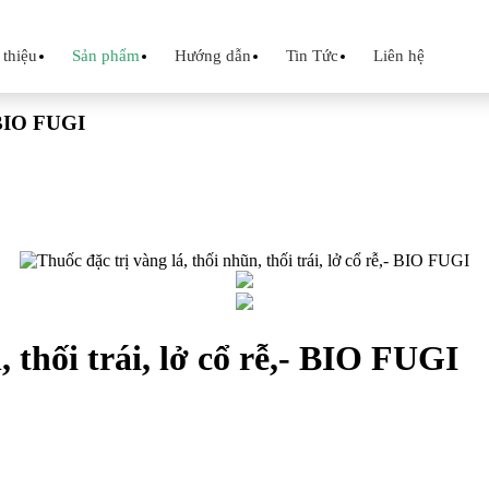
 thiệu
Sản phẩm
Hướng dẫn
Tin Tức
Liên hệ
- BIO FUGI
, thối trái, lở cổ rễ,- BIO FUGI