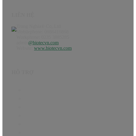
LIÊN HỆ
Trong Nghia® Co,.Ltd
Mobilephone: 0986416868
Workphone: 0235 3885285
admin
@biotecvn.com
Website:
www.biotecvn.com
HỖ TRỢ
Trang chủ
Sản phẩm
Hướng dẫn
Tin Tức
Giới thiệu
Liên hệ