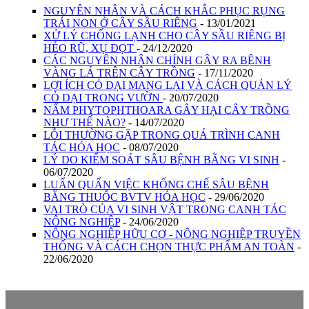
NGUYÊN NHÂN VÀ CÁCH KHẮC PHỤC RỤNG
TRÁI NON Ở CÂY SẦU RIÊNG
- 13/01/2021
XỬ LÝ CHỐNG LẠNH CHO CÂY SẦU RIÊNG BỊ
HÉO RŨ, XỤ ĐỌT
- 24/12/2020
CÁC NGUYÊN NHÂN CHÍNH GÂY RA BỆNH
VÀNG LÁ TRÊN CÂY TRỒNG
- 17/11/2020
LỢI ÍCH CỎ DẠI MANG LẠI VÀ CÁCH QUẢN LÝ
CỎ DẠI TRONG VƯỜN
- 20/07/2020
NẤM PHYTOPHTHOARA GÂY HẠI CÂY TRỒNG
NHƯ THẾ NÀO?
- 14/07/2020
LỖI THƯỜNG GẶP TRONG QUÁ TRÌNH CANH
TÁC HÓA HỌC
- 08/07/2020
LÝ DO KIỂM SOÁT SÂU BỆNH BẰNG VI SINH
-
06/07/2020
LUẨN QUẨN VIỆC KHỐNG CHẾ SÂU BỆNH
BẰNG THUỐC BVTV HÓA HỌC
- 29/06/2020
VAI TRÒ CỦA VI SINH VẬT TRONG CANH TÁC
NÔNG NGHIỆP
- 24/06/2020
NÔNG NGHIỆP HỮU CƠ - NÔNG NGHIỆP TRUYỀN
THỐNG VÀ CÁCH CHỌN THỰC PHẨM AN TOÀN
-
22/06/2020