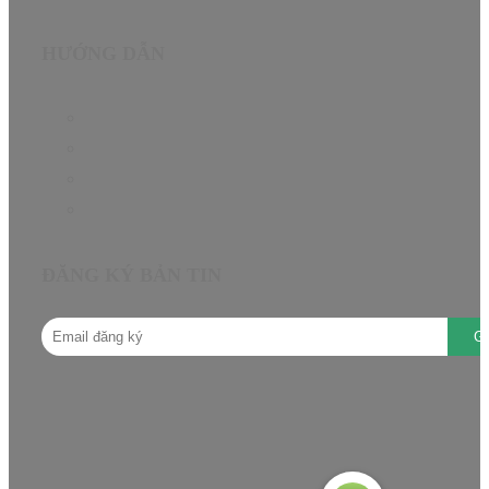
HƯỚNG DẪN
Chính sách bảo hành
Chính sách đại lý
Câu hỏi thường gặp
Hướng dẫn mua hàng
ĐĂNG KÝ BẢN TIN